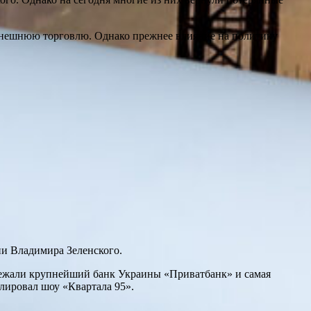
нешнюю торговлю. Однако прежнее влияние на политику
ии Владимира Зеленского.
длежали крупнейший банк Украины «Приватбанк» и самая
лировал шоу «Квартала 95».