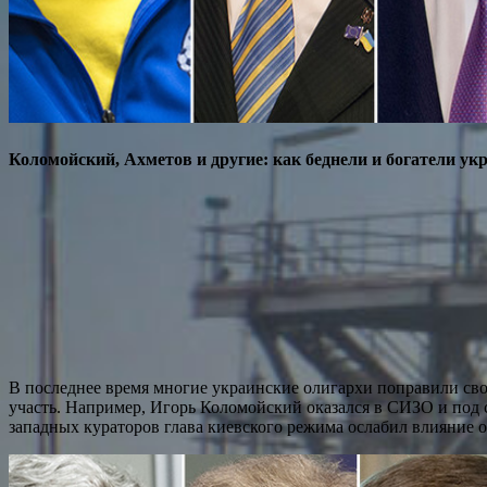
Коломойский, Ахметов и другие: как беднели и богатели ук
В последнее время многие украинские олигархи поправили сво
участь. Например, Игорь Коломойский оказался в СИЗО и под
западных кураторов глава киевского режима ослабил влияние о