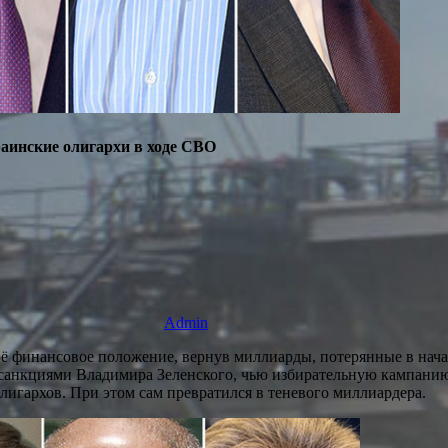
раинские олигархи в ходе СВО
Admin
ё финансовое положение, вернув миллиарды, потерянные в нача
 санкциями Владимира Зеленского, чью избирательную кампанию 
лигархов. При этом сам превратился в теневого миллиардера.