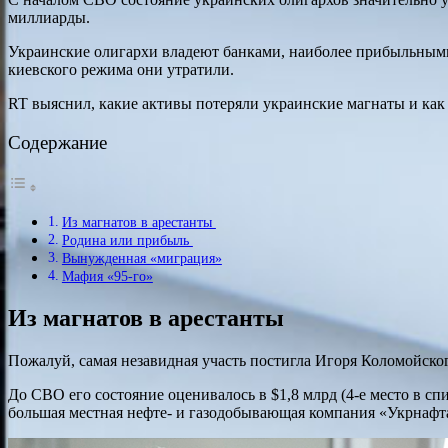
миллиарды.
Украинские олигархи владеют банками, наиболее прибыльным
киевского режима они утратили.
RT выяснил, какие активы потеряли украинские магнаты и как 
Содержание
Из магнатов в арестанты
Родина или прибыль
Вынужденная «миграция»
Мафия «95-го»
Из магнатов в арестанты
Пожалуй, самая незавидная участь постигла Игоря Коломойск
До СВО его состояние оценивалось в $1,8 млрд (4-е место в 
большая местная нефте- и газодобывающая компания «Укрнафта»