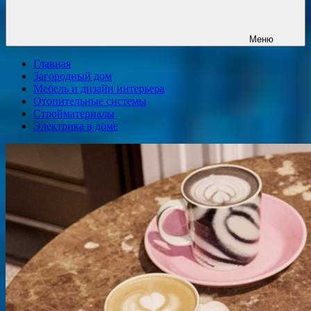
Меню
Главная
Загородный дом
Мебель и дизайн интерьера
Отопительные системы
Стройматериалы
Электрика в доме