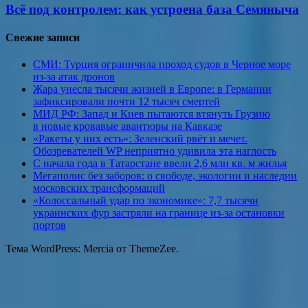
Всё под контролем: как устроена база Семяныча
Свежие записи
СМИ: Турция ограничила проход судов в Черное море
из-за атак дронов
Жара унесла тысячи жизней в Европе: в Германии
зафиксировали почти 12 тысяч смертей
МИД РФ: Запад и Киев пытаются втянуть Грузию
в новые кровавые авантюры на Кавказе
«Ракеты у них есть»: Зеленский рвёт и мечет.
Обозревателей WP неприятно удивила эта наглость
С начала года в Татарстане ввели 2,6 млн кв. м жилья
Мегаполис без заборов: о свободе, экологии и наследии
московских трансформаций
«Колоссальный удар по экономике»: 7,7 тысячи
украинских фур застряли на границе из-за остановки
портов
Тема WordPress: Mercia от ThemeZee.