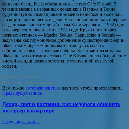
финский бренд Iittala объединился с сетью Café Kitsuné. В
течение месяца в избранных локациях в Париже и Токио
будет доступно лимитированное меню напитков и выпечки.
Позиции вдохновлены изделиями из новой линейки, впервые
созданными финским дизайнером Каем Франком в 1952 году
и усовершенствованными в 1981 году. Кружки в четырех
нежных оттенках — Matcha, Sakura, Cappuccino и Sesame —
задуманы как гармоничное дополнение существующих серий
Iittala: таким образом пользователи могут создавать
собственные выразительные наборы. Как отметила команда
Iittala, целью сотрудничества с Café Kitsuné стало объединение
чистой скандинавской эстетики с утонченной культурой
кофеен.
Средний рейтинг
0 из 5 звезд. 0 голосов.
Вам нужно
авторизироваться
для того, чтобы проголосовать.
Навигация
Предыдущая запись
по
Декор, свет и растения: как недорого обновить
записям
интерьер в квартире
Следующая запись