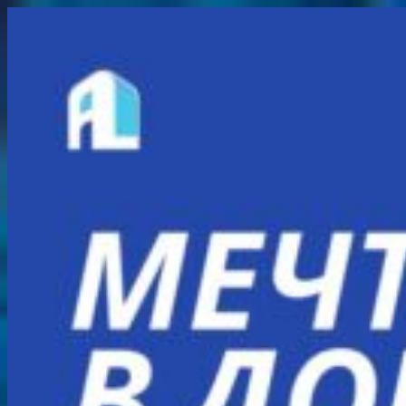
Перейти
к
содержимому