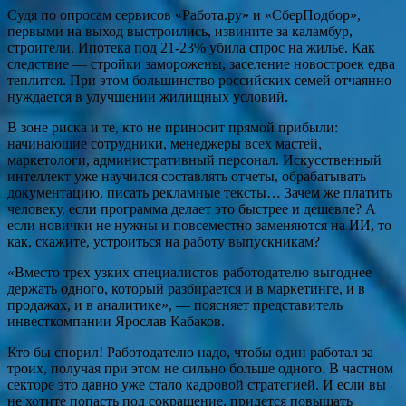
Судя по опросам сервисов «Работа.ру» и «СберПодбор»,
первыми на выход выстроились, извините за каламбур,
строители. Ипотека под 21-23% убила спрос на жилье. Как
следствие — стройки заморожены, заселение новостроек едва
теплится. При этом большинство российских семей отчаянно
нуждается в улучшении жилищных условий.
В зоне риска и те, кто не приносит прямой прибыли:
начинающие сотрудники, менеджеры всех мастей,
маркетологи, административный персонал. Искусственный
интеллект уже научился составлять отчеты, обрабатывать
документацию, писать рекламные тексты… Зачем же платить
человеку, если программа делает это быстрее и дешевле? А
если новички не нужны и повсеместно заменяются на ИИ, то
как, скажите, устроиться на работу выпускникам?
«Вместо трех узких специалистов работодателю выгоднее
держать одного, который разбирается и в маркетинге, и в
продажах, и в аналитике», — поясняет представитель
инвесткомпании Ярослав Кабаков.
Кто бы спорил! Работодателю надо, чтобы один работал за
троих, получая при этом не сильно больше одного. В частном
секторе это давно уже стало кадровой стратегией. И если вы
не хотите попасть под сокращение, придется повышать