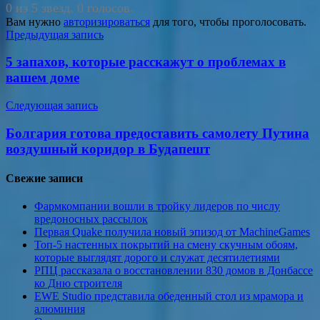
0 из 5 звезд. 0 голосов.
Вам нужно
авторизироваться
для того, чтобы проголосовать.
Навигация
Предыдущая запись
по
5 запахов, которые расскажут о проблемах в
записям
вашем доме
Следующая запись
Болгария готова предоставить самолету Путина
воздушный коридор в Будапешт
Свежие записи
Фармкомпании вошли в тройку лидеров по числу
вредоносных рассылок
Первая Quake получила новый эпизод от MachineGames
Топ-5 настенных покрытий на смену скучным обоям,
которые выглядят дорого и служат десятилетиями
РПЦ рассказала о восстановлении 830 домов в Донбассе
ко Дню строителя
EWE Studio представила обеденный стол из мрамора и
алюминия