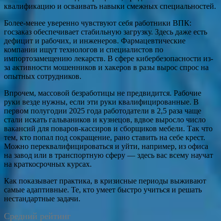
квалификацию и осваивать навыки смежных специальностей.
Более-менее уверенно чувствуют себя работники ВПК:
госзаказ обеспечивает стабильную загрузку. Здесь даже есть
дефицит и рабочих, и инженеров. Фармацевтические
компании ищут технологов и специалистов по
импортозамещению лекарств. В сфере кибербезопасности из-
за активности мошенников и хакеров в разы вырос спрос на
опытных сотрудников.
Впрочем, массовой безработицы не предвидится. Рабочие
руки везде нужны, если эти руки квалифицированные. В
первом полугодии 2025 года работодатели в 2,5 раза чаще
стали искать гальваников и кузнецов, вдвое выросло число
вакансий для поваров-кассиров и сборщиков мебели. Так что
тем, кто попал под сокращение, рано ставить на себе крест.
Можно переквалифицироваться и уйти, например, из офиса
на завод или в транспортную сферу — здесь вас всему научат
на краткосрочных курсах.
Как показывает практика, в кризисные периоды выживают
самые адаптивные. Те, кто умеет быстро учиться и решать
нестандартные задачи.
Средний рейтинг