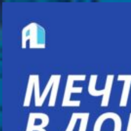
Перейти
к
содержимому