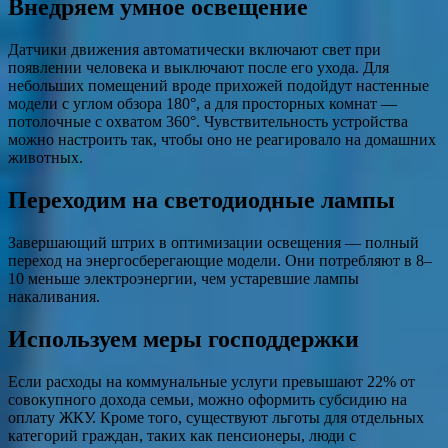
Внедряем умное освещение
Датчики движения автоматически включают свет при
появлении человека и выключают после его ухода. Для
небольших помещений вроде прихожей подойдут настенные
модели с углом обзора 180°, а для просторных комнат —
потолочные с охватом 360°. Чувствительность устройства
можно настроить так, чтобы оно не реагировало на домашних
животных.
Переходим на светодиодные лампы
Завершающий штрих в оптимизации освещения — полный
переход на энергосберегающие модели. Они потребляют в 8–
10 меньше электроэнергии, чем устаревшие лампы
накаливания.
Используем меры господдержки
Если расходы на коммунальные услуги превышают 22% от
совокупного дохода семьи, можно оформить субсидию на
оплату ЖКУ. Кроме того, существуют льготы для отдельных
категорий граждан, таких как пенсионеры, люди с