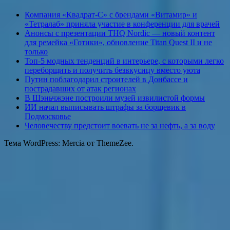
Компания «Квадрат-С» с брендами «Витамир» и
«Тетралаб» приняла участие в конференции для врачей
Анонсы с презентации THQ Nordic — новый контент
для ремейка «Готики», обновление Titan Quest II и не
только
Топ-5 модных тенденций в интерьере, с которыми легко
переборщить и получить безвкусицу вместо уюта
Путин поблагодарил строителей в Донбассе и
пострадавших от атак регионах
В Шэньчжэне построили музей извилистой формы
ИИ начал выписывать штрафы за борщевик в
Подмосковье
Человечеству предстоит воевать не за нефть, а за воду
Тема WordPress: Mercia от ThemeZee.