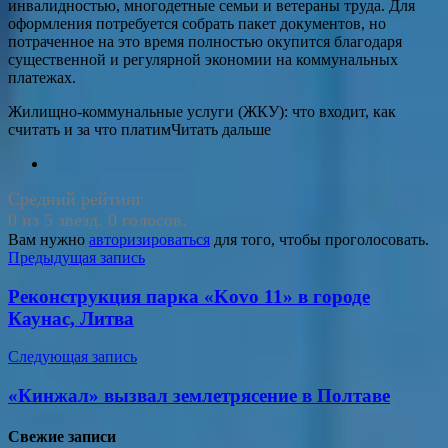
инвалидностью, многодетные семьи и ветераны труда. Для
оформления потребуется собрать пакет документов, но
потраченное на это время полностью окупится благодаря
существенной и регулярной экономии на коммунальных
платежах.
Жилищно-коммунальные услуги (ЖКУ): что входит, как
считать и за что платимЧитать дальше
Средний рейтинг
0 из 5 звезд. 0 голосов.
Вам нужно
авторизироваться
для того, чтобы проголосовать.
Навигация
Предыдущая запись
по
Реконструкция парка «Kovo 11» в городе
записям
Каунас, Литва
Следующая запись
«Кинжал» вызвал землетрясение в Полтаве
Свежие записи