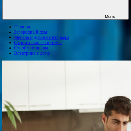
Меню
Главная
Загородный дом
Мебель и дизайн интерьера
Отопительные системы
Стройматериалы
Электрика в доме