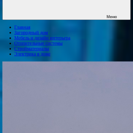
Меню
Главная
Загородный дом
Мебель и дизайн интерьера
Отопительные системы
Стройматериалы
Электрика в доме