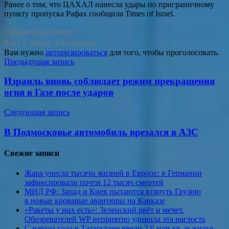
Ранее о том, что ЦАХАЛ нанесла удары по приграничному
пункту пропуска Рафах сообщила Times of Israel.
Средний рейтинг
0 из 5 звезд. 0 голосов.
Вам нужно
авторизироваться
для того, чтобы проголосовать.
Навигация
Предыдущая запись
по
Израиль вновь соблюдает режим прекращения
записям
огня в Газе после ударов
Следующая запись
В Подмосковье автомобиль врезался в АЗС
Свежие записи
Жара унесла тысячи жизней в Европе: в Германии
зафиксировали почти 12 тысяч смертей
МИД РФ: Запад и Киев пытаются втянуть Грузию
в новые кровавые авантюры на Кавказе
«Ракеты у них есть»: Зеленский рвёт и мечет.
Обозревателей WP неприятно удивила эта наглость
С начала года в Татарстане ввели 2,6 млн кв. м жилья