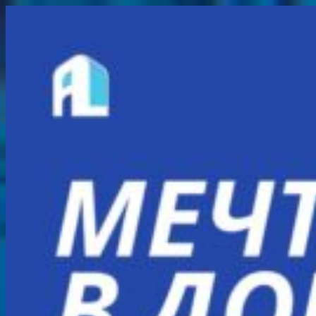
Перейти
к
содержимому