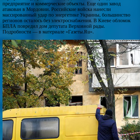
предприятие и коммерческие объекты. Еще один завод
атакован в Мордовии. Российские войска нанесли
массированный удар по энергетике Украины, большинство
регионов осталось без электроснабжения. В Киеве обломок
БПЛА повредил дом депутата Верховной рады.
Подробности — в материале «Газеты.Ru».