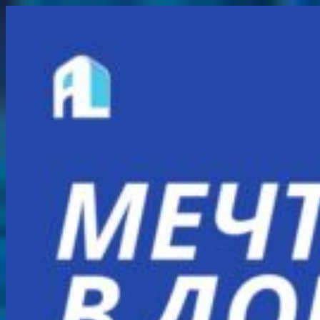
Перейти
к
содержимому