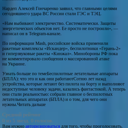
Нардеп Алексей Гончаренко заявил, что главными целями
сегодняшнего удара ВС России стали ГЭС и ТЭЦ.
«Нам выбивают электричество. Систематически. Защиты
энергетических объектов нет. Ее просто не построили», —
написал он в Telegram-канале.
По информации Mash, российские войска применили
ракетные комплексы «Искандер», беспилотники «Герань-2»
и гиперзвуковые ракеты «Кинжал». Минобороны РФ пока
не комментировало сообщения о массированной атаке
на Украине.
Узнать больше по темеБеспилотные летательные аппараты
(БПЛА): что это и как они работаютСотню лет назад
устройства, которые летают без пилота на борту и выполняют
недоступные человеку задачи, казались фантастикой. А теперь
они стали реальностью: собрали главное о беспилотных
летательных аппаратах (БПЛА) и о том, для чего они
нужны.Читать дальше
Средний рейтинг
0 из 5 звезд. 0 голосов.
Вам нужно
авторизироваться
для того, чтобы проголосовать.