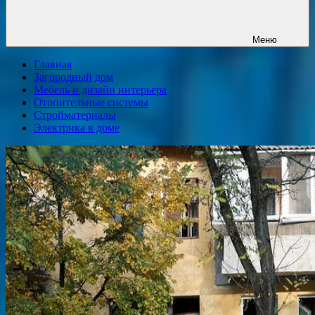
Меню
Главная
Загородный дом
Мебель и дизайн интерьера
Отопительные системы
Стройматериалы
Электрика в доме