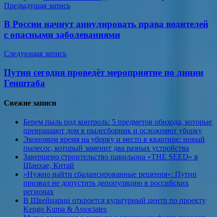
Навигация
Предыдущая запись
по
В России начнут аннулировать права водителей
записям
с опасными заболеваниями
Следующая запись
Путин сегодня проведёт мероприятие по линии
Генштаба
Свежие записи
Берем пыль под контроль: 5 предметов обихода, которые
превращают дом в пылесборник и осложняют уборку
Экономим время на уборку и место в квартире: новый
пылесос, который заменит два разных устройства
Завершено строительство павильона «THE SEED» в
Шанхае, Китай
«Нужно найти сбалансированные решения»: Путин
призвал не допустить депопуляцию в российских
регионах
В Швейцарии откроется культурный центр по проекту
Kengo Kuma & Associates