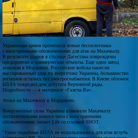
Украинская армия применила новые беспилотники
с иностранными обозначениями для атак на Махачкалу.
В результате ударов в столице Дагестана повреждены
предприятие и коммерческие объекты. Еще один завод
атакован в Мордовии. Российские войска нанесли
массированный удар по энергетике Украины, большинство
регионов осталось без электроснабжения. В Киеве обломок
БПЛА повредил дом депутата Верховной рады.
Подробности — в материале «Газеты.Ru».
Атаки на Махачкалу и Мордовию.
Вооруженные силы Украины атаковали Махачкалу
беспилотниками нового типа с иностранными
обозначениями, пишет Life со ссылкой SHOT.
"Ранее подобные БПЛА не использовались для атак вглубь
территории РФ. Дроны такого типа проводили атаки лишь