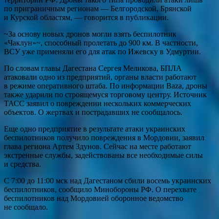
по приграничным регионам — Белгородской, Брянской
и Курской областям, — говорится в публикации.
~За основу новых дронов могли взять беспилотник
«Чаклун»~, способный пролетать до 900 км. В частности,
ВСУ уже применяли его для атак по Ижевску в Удмуртии.
По словам главы Дагестана Сергея Меликова, БПЛА
атаковали одно из предприятий, органы власти работают
в режиме оперативного штаба. По информации Baza, дроны
также ударили по строящемуся торговому центру. Источник
ТАСС заявил о повреждении нескольких коммерческих
объектов. О жертвах и пострадавших не сообщалось.
Еще одно предприятие в результате атаки украинских
беспилотников получило повреждения в Мордовии, заявил
глава региона Артем Здунов. Сейчас на месте работают
экстренные службы, задействованы все необходимые силы
и средства.
С 7:00 до 11:00 мск над Дагестаном сбили восемь украинских
беспилотников, сообщило Минобороны РФ. О перехвате
беспилотников над Мордовией оборонное ведомство
не сообщало.