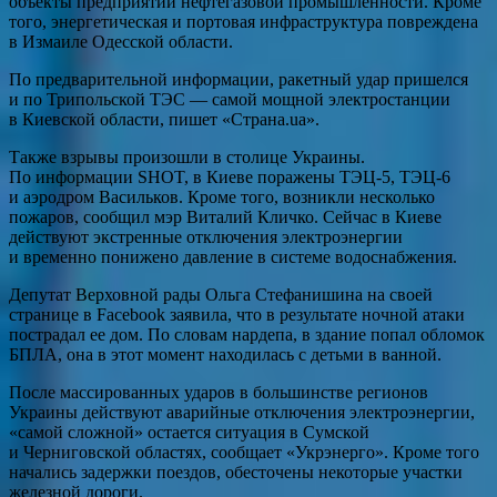
объекты предприятий нефтегазовой промышленности. Кроме
того, энергетическая и портовая инфраструктура повреждена
в Измаиле Одесской области.
По предварительной информации, ракетный удар пришелся
и по Трипольской ТЭС — самой мощной электростанции
в Киевской области, пишет «Страна.ua».
Также взрывы произошли в столице Украины.
По информации SHOT, в Киеве поражены ТЭЦ-5, ТЭЦ-6
и аэродром Васильков. Кроме того, возникли несколько
пожаров, сообщил мэр Виталий Кличко. Сейчас в Киеве
действуют экстренные отключения электроэнергии
и временно понижено давление в системе водоснабжения.
Депутат Верховной рады Ольга Стефанишина на своей
странице в Facebook заявила, что в результате ночной атаки
пострадал ее дом. По словам нардепа, в здание попал обломок
БПЛА, она в этот момент находилась с детьми в ванной.
После массированных ударов в большинстве регионов
Украины действуют аварийные отключения электроэнергии,
«самой сложной» остается ситуация в Сумской
и Черниговской областях, сообщает «Укрэнерго». Кроме того
начались задержки поездов, обесточены некоторые участки
железной дороги.