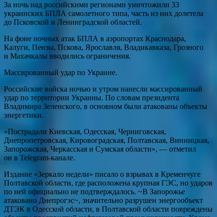
За ночь над российскими регионами уничтожили 33
украинских БПЛА самолетного типа, часть из них долетела
до Псковской и Ленинградской областей.
На фоне ночных атак БПЛА в аэропортах Краснодара,
Калуги, Пензы, Пскова, Ярославля, Владикавказа, Грозного
и Махачкалы вводились ограничения.
Массированный удар по Украине.
Российские войска ночью и утром нанесли массированный
удар по территории Украины. По словам президента
Владимира Зеленского, в основном были атакованы объекты
энергетики.
«Пострадали Киевская, Одесская, Черниговская,
Днепропетровская, Кировоградская, Полтавская, Винницкая,
Запорожская, Черкасская и Сумская области», — отметил
он в Telegram-канале.
Издание «Зеркало недели» писало о взрывах в Кременчуге
Полтавской области, где расположена крупная ГЭС, но ударов
по ней официально не подтверждалось. ~В Запорожье
атаковано Днепрогэс~, значительно разрушен энергообъект
ДТЭК в Одесской области, в Полтавской области повреждены