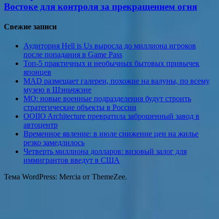
Востоке для контроля за прекращением огня
Свежие записи
Аудитория Hell is Us выросла до миллиона игроков
после попадания в Game Pass
Топ-5 практичных и необычных бытовых привычек
японцев
MAD размещает галереи, похожие на валуны, по всему
музею в Шэньчжэне
МО: новые военные подразделения будут строить
стратегические объекты в России
OOIIO Architecture превратила заброшенный завод в
автоцентр
Временное явление: в июле снижение цен на жилье
резко замедлилось
Четверть миллиона долларов: визовый залог для
иммигрантов введут в США
Тема WordPress: Mercia от ThemeZee.