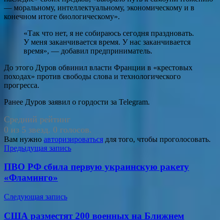
— моральному, интеллектуальному, экономическому и в
конечном итоге биологическому».
«Так что нет, я не собираюсь сегодня праздновать.
У меня заканчивается время. У нас заканчивается
время», — добавил предприниматель.
До этого Дуров обвинил власти Франции в «крестовых
походах» против свободы слова и технологического
прогресса.
Ранее Дуров заявил о гордости за Telegram.
Средний рейтинг
0 из 5 звезд. 0 голосов.
Вам нужно
авторизироваться
для того, чтобы проголосовать.
Навигация
Предыдущая запись
по
ПВО РФ сбила первую украинскую ракету
записям
«Фламинго»
Следующая запись
США разместят 200 военных на Ближнем