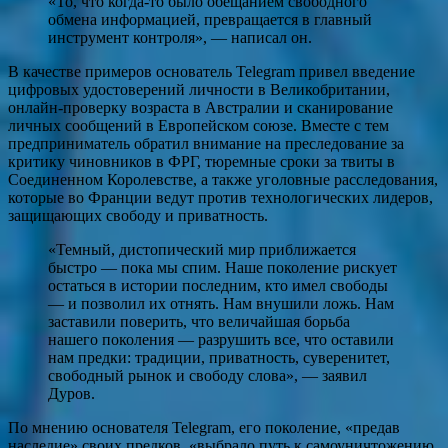
«То, что когда-то было обещанием свободного
обмена информацией, превращается в главный
инструмент контроля», — написал он.
В качестве примеров основатель Telegram привел введение
цифровых удостоверений личности в Великобритании,
онлайн-проверку возраста в Австралии и сканирование
личных сообщений в Европейском союзе. Вместе с тем
предприниматель обратил внимание на преследование за
критику чиновников в ФРГ, тюремные сроки за твиты в
Соединенном Королевстве, а также уголовные расследования,
которые во Франции ведут против технологических лидеров,
защищающих свободу и приватность.
«Темный, дистопический мир приближается
быстро — пока мы спим. Наше поколение рискует
остаться в истории последним, кто имел свободы
— и позволил их отнять. Нам внушили ложь. Нам
заставили поверить, что величайшая борьба
нашего поколения — разрушить все, что оставили
нам предки: традиции, приватность, суверенитет,
свободный рынок и свободу слова», — заявил
Дуров.
По мнению основателя Telegram, его поколение, «предав
наследие» своих предков, «выбрало путь к самоуничтожению