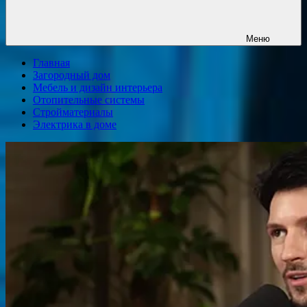
Меню
Главная
Загородный дом
Мебель и дизайн интерьера
Отопительные системы
Стройматериалы
Электрика в доме