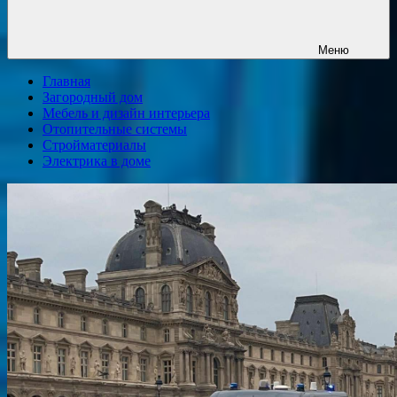
Меню
Главная
Загородный дом
Мебель и дизайн интерьера
Отопительные системы
Стройматериалы
Электрика в доме