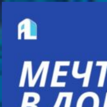
Перейти
к
содержимому