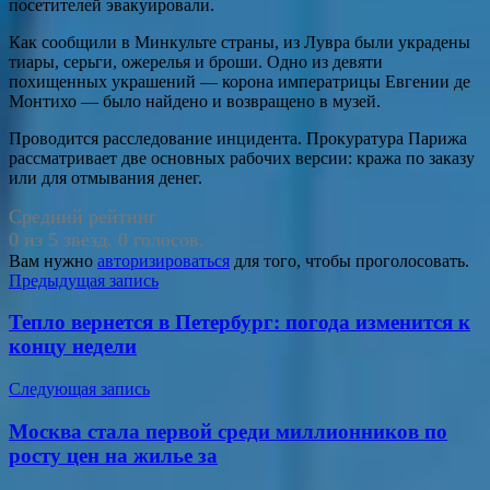
посетителей эвакуировали.
Как сообщили в Минкульте страны, из Лувра были украдены
тиары, серьги, ожерелья и броши. Одно из девяти
похищенных украшений — корона императрицы Евгении де
Монтихо — было найдено и возвращено в музей.
Проводится расследование инцидента. Прокуратура Парижа
рассматривает две основных рабочих версии: кража по заказу
или для отмывания денег.
Средний рейтинг
0 из 5 звезд. 0 голосов.
Вам нужно
авторизироваться
для того, чтобы проголосовать.
Навигация
Предыдущая запись
по
Тепло вернется в Петербург: погода изменится к
записям
концу недели
Следующая запись
Москва стала первой среди миллионников по
росту цен на жилье за