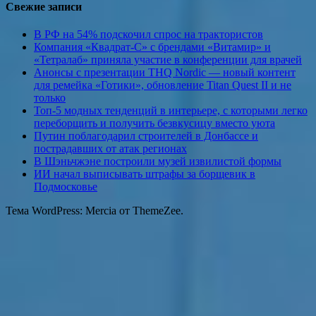
Свежие записи
В РФ на 54% подскочил спрос на трактористов
Компания «Квадрат-С» с брендами «Витамир» и
«Тетралаб» приняла участие в конференции для врачей
Анонсы с презентации THQ Nordic — новый контент
для ремейка «Готики», обновление Titan Quest II и не
только
Топ-5 модных тенденций в интерьере, с которыми легко
переборщить и получить безвкусицу вместо уюта
Путин поблагодарил строителей в Донбассе и
пострадавших от атак регионах
В Шэньчжэне построили музей извилистой формы
ИИ начал выписывать штрафы за борщевик в
Подмосковье
Тема WordPress: Mercia от ThemeZee.