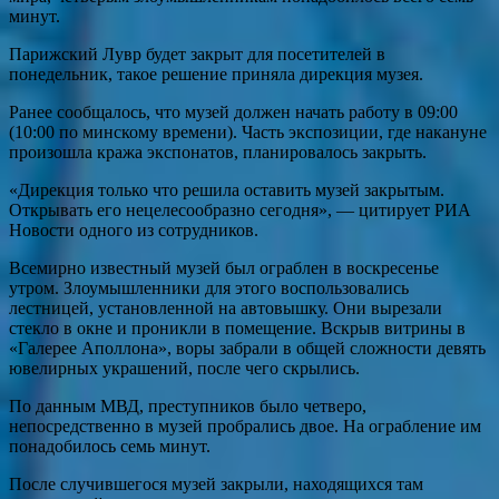
минут.
Парижский Лувр будет закрыт для посетителей в
понедельник, такое решение приняла дирекция музея.
Ранее сообщалось, что музей должен начать работу в 09:00
(10:00 по минскому времени). Часть экспозиции, где накануне
произошла кража экспонатов, планировалось закрыть.
«Дирекция только что решила оставить музей закрытым.
Открывать его нецелесообразно сегодня», — цитирует РИА
Новости одного из сотрудников.
Всемирно известный музей был ограблен в воскресенье
утром. Злоумышленники для этого воспользовались
лестницей, установленной на автовышку. Они вырезали
стекло в окне и проникли в помещение. Вскрыв витрины в
«Галерее Аполлона», воры забрали в общей сложности девять
ювелирных украшений, после чего скрылись.
По данным МВД, преступников было четверо,
непосредственно в музей пробрались двое. На ограбление им
понадобилось семь минут.
После случившегося музей закрыли, находящихся там