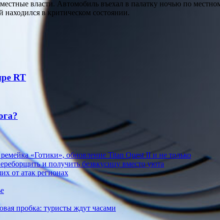
естные власти. Автомобиль въехал в палатку ночью по местному
й находился в критическом состоянии.
ире RT
ога?
мейка «Готики», обновление Titan Quest II и не только
переборщить и получить безвкусицу вместо уюта
их от атак регионах
ье
овая пробка: туристы ждут часами