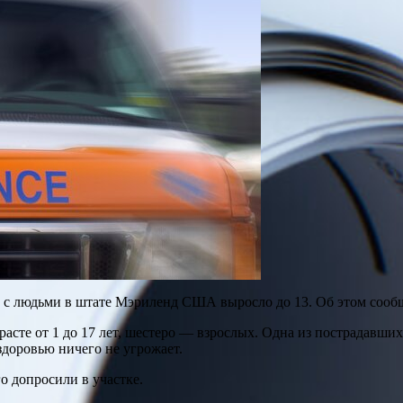
ку с людьми в штате Мэриленд США выросло до 13. Об этом соо
асте от 1 до 17 лет, шестеро — взрослых. Одна из пострадавших
здоровью ничего не угрожает.
о допросили в участке.