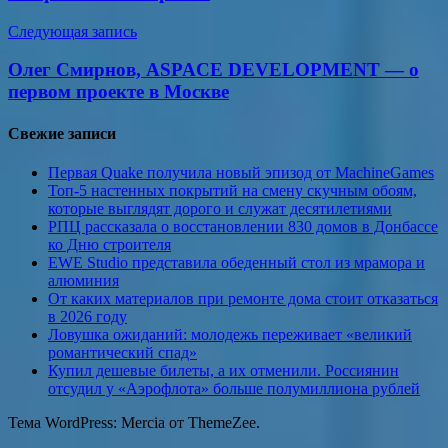
Следующая запись
Олег Смирнов, ASPACE DEVELOPMENT — о
первом проекте в Москве
Свежие записи
Первая Quake получила новый эпизод от MachineGames
Топ-5 настенных покрытий на смену скучным обоям,
которые выглядят дорого и служат десятилетиями
РПЦ рассказала о восстановлении 830 домов в Донбассе
ко Дню строителя
EWE Studio представила обеденный стол из мрамора и
алюминия
От каких материалов при ремонте дома стоит отказаться
в 2026 году
Ловушка ожиданий: молодежь переживает «великий
романтический спад»
Купил дешевые билеты, а их отменили. Россиянин
отсудил у «Аэрофлота» больше полумиллиона рублей
Тема WordPress: Mercia от ThemeZee.