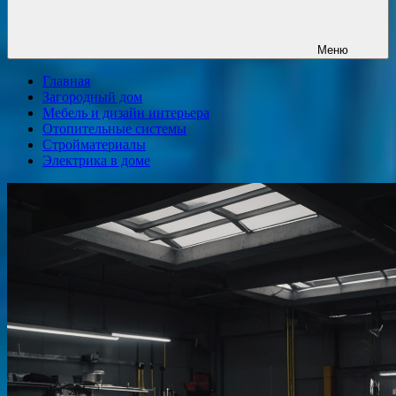
Меню
Главная
Загородный дом
Мебель и дизайн интерьера
Отопительные системы
Стройматериалы
Электрика в доме