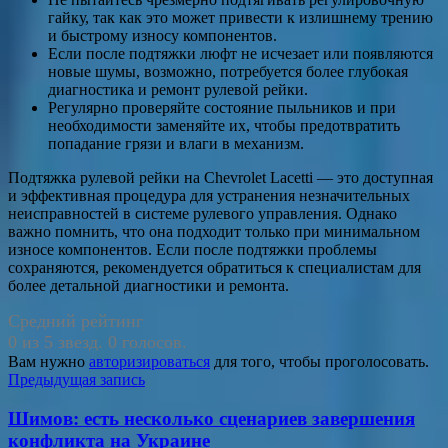
гайку, так как это может привести к излишнему трению
и быстрому износу компонентов.
Если после подтяжки люфт не исчезает или появляются
новые шумы, возможно, потребуется более глубокая
диагностика и ремонт рулевой рейки.
Регулярно проверяйте состояние пыльников и при
необходимости заменяйте их, чтобы предотвратить
попадание грязи и влаги в механизм.
Подтяжка рулевой рейки на Chevrolet Lacetti — это доступная
и эффективная процедура для устранения незначительных
неисправностей в системе рулевого управления. Однако
важно помнить, что она подходит только при минимальном
износе компонентов. Если после подтяжки проблемы
сохраняются, рекомендуется обратиться к специалистам для
более детальной диагностики и ремонта.
Средний рейтинг
0 из 5 звезд. 0 голосов.
Вам нужно
авторизироваться
для того, чтобы проголосовать.
Навигация
Предыдущая запись
по
Шимов: есть несколько сценариев завершения
записям
конфликта на Украине