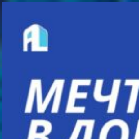
Перейти
к
содержимому